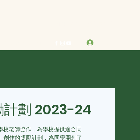
力求真善美 行樂在其中
登入
info@bestreben.org.hk
劃 2023-24
與學校老師協作，為學校提供適合同
」
創作的獎勵計劃，為同學開創了