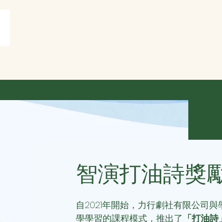
賞
打油詩共賞
More
智演打油詩獎勵計
自2021年開始，力行劇社有限公司
學學習的課程模式，推出了
「打油詩