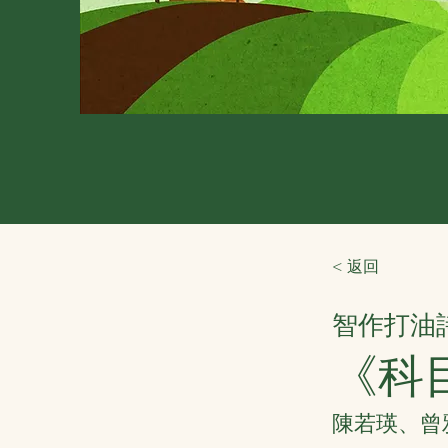
< 返回
智作打油
《科
陳若瑛、曾