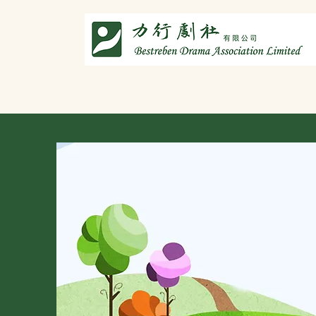
主頁
劇社介紹
智演唐詩
智唸唐詩樂融融
文章共