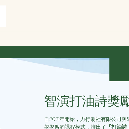
賞
打油詩共賞
More
智演打油詩獎勵計
自2021年開始，力行劇社有限公司
學學習的課程模式，推出了
「打油詩