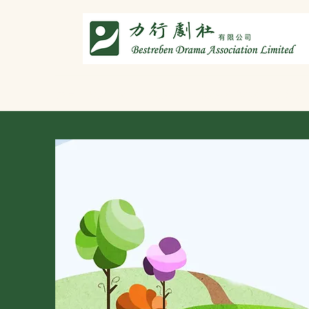
主頁
劇社介紹
智演唐詩
智唸唐詩樂融融
文章共