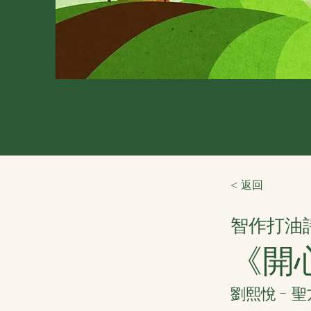
< 返回
智作打油
《開
劉熙悅 - 