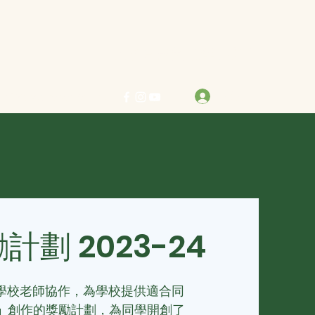
力求真善美 行樂在其中
登入
info@bestreben.org.hk
劃 2023-24
與學校老師協作，為學校提供適合同
」
創作的獎勵計劃，為同學開創了