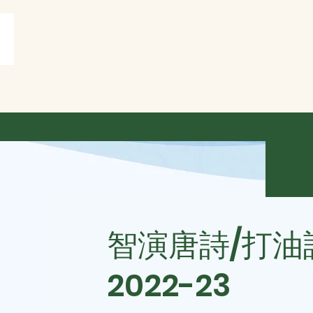
賞
打油詩共賞
More
智演唐詩/打油
2022-23