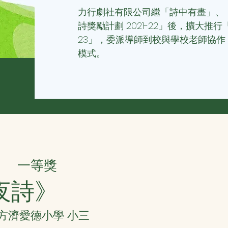
力行劇社有限公司繼「詩中有畫」、
詩獎勵計劃 2021-22」後，擴大推行
23」，委派導師到校與學校老師協
模式。
一等獎
夜詩》
聖方濟愛德小學 小三