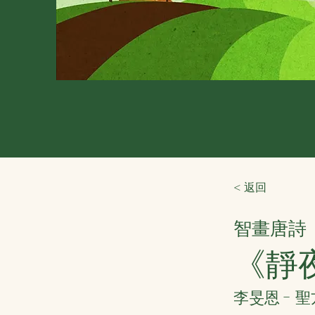
< 返回
智畫唐詩
《靜
李旻恩 - 