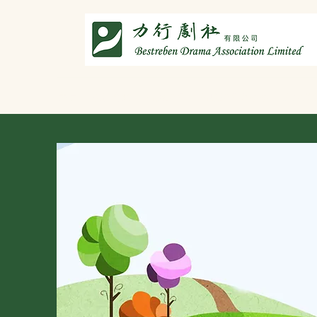
主頁
劇社介紹
智演唐詩
智唸唐詩樂融融
文章共