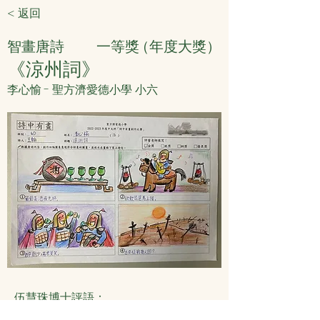
< 返回
智畫唐詩
一等獎
（年度大獎）
《涼州詞》
李心愉 - 聖方濟愛德小學 小六
伍慧珠博士評語：
畫工不錯，構圖簡單生動，能表達征人的