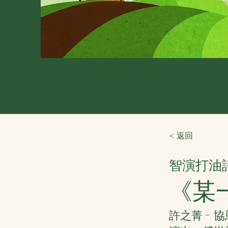
< 返回
智演打油
《某
許之菁 - 