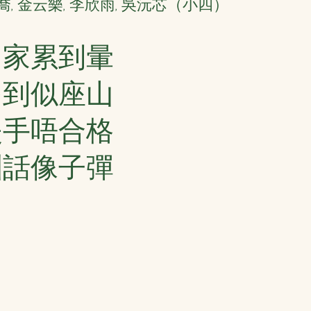
, 金云樂, 李欣雨, 吳沅芯（小四）
回家累到暈
多到似座山
失手唔合格
訓話像子彈