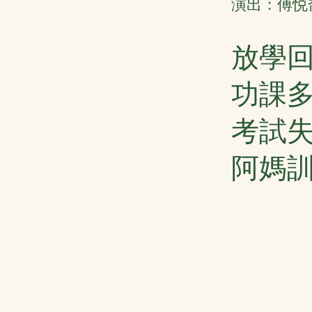
演出：傅悦喬
放學
功課
考試
阿媽