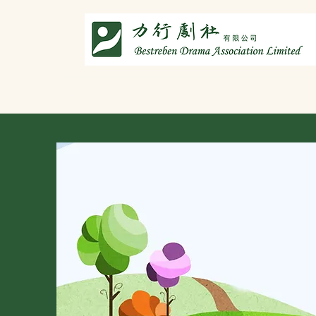
主頁
劇社介紹
智演唐詩
智唸唐詩樂融融
文章共