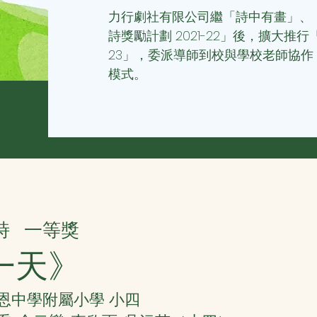
力行劇社有限公司繼「詩中有畫」、
詩獎勵計劃 2021-22」後，擴大推行
23」，委派導師到校與學校老師協
模式。
詩
一等獎
一天》
協恩中學附屬小學 小四