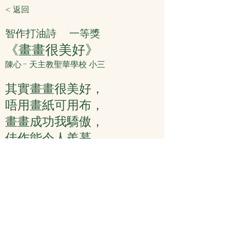
< 返回
智作打油詩
一等獎
《畫畫很美好》
陳心 - 天主教聖華學校 小三
其實畫畫很美好，
唔用畫紙可用布，
畫畫成功我驕傲，
佳作能令人羨慕。
創作意念：我小時候很想成一名畫家，讓
人們欣賞我的畫畫技巧。
< 上頁
下頁 >