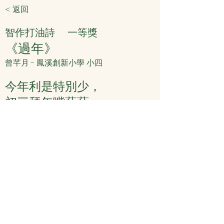
< 返回
智作打油詩
一等獎
《過年》
曾芊月 - 鳳溪創新小學 小四
今年利是特別少，
初三拜年嘴藐藐。
疊埋新水煮湯丸，
正月十五賀元宵。
< 上頁
下頁 >
© 力行劇社有限公司
1996-2025
著作權所有