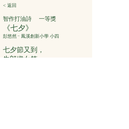
< 返回
智作打油詩
一等獎
《七夕》
彭悠然 - 鳳溪創新小學 小四
七夕節又到，
牛郎織女笑。
一年見一會，
走上喜鵲橋。
< 上頁
下頁 >
© 力行劇社有限公司
1996-2025
著作權所有