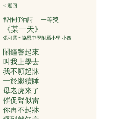
< 返回
智作打油詩
一等獎
《某一天》
張可柔 - 協恩中學附屬小學 小四
鬧鐘響起來
叫我上學去
我不願起牀
一於繼續睡
母老虎來了
催促聲似雷
你再不起牀
遲到就知衰