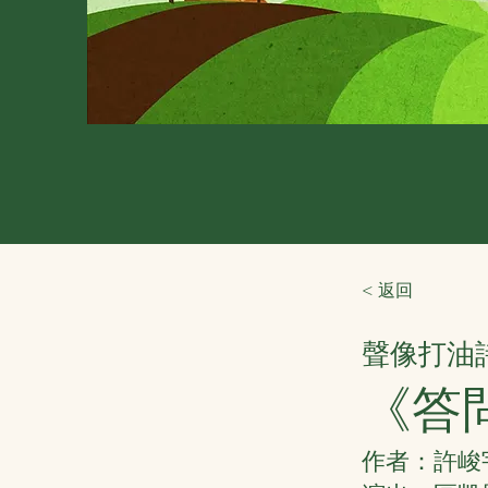
< 返回
聲像打油
《答
作者：許峻宇