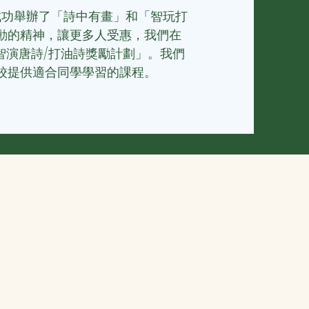
，成功舉辦了「詩中有畫」和「智玩打
動的精神，讓更多人受惠，我們
在
加「智演唐詩/打油詩獎勵計劃」。我們
校提供適合同學學習的課程。