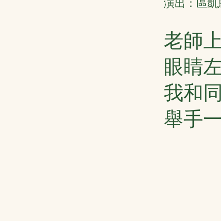
演出：區凱恩
老師
眼睛
我和
舉手