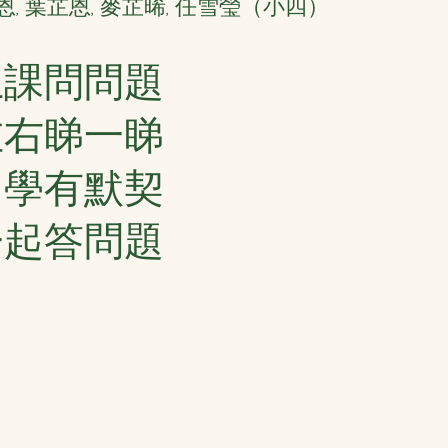
, 葉芷恩, 麥芷晞, 任雪瑩（小四）
上課問問題
左右睇一睇
同學有默契
一起答問題