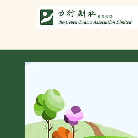
主頁
劇社介紹
智演唐詩
智唸唐詩樂融融
文章共