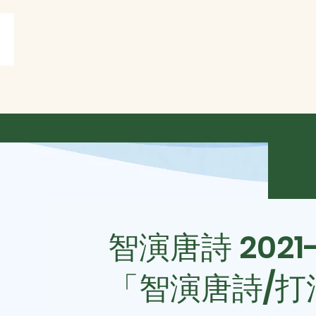
賞
打油詩共賞
More
智演唐詩 2021
「智演唐詩/打