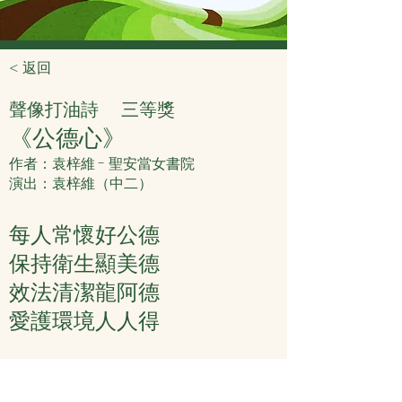
< 返回
聲像打油詩
三等獎
《公德心》
作者：袁梓維 - 聖安當女書院
演出：袁梓維（中二）
每人常懷好公德
保持衛生顯美德
效法清潔龍阿德
愛護環境人人得