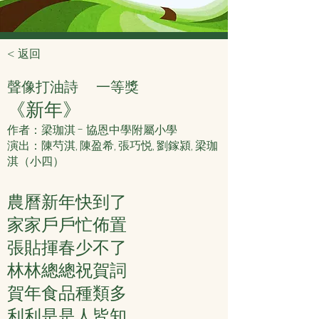
< 返回
聲像打油詩
一等獎
《新年》
作者：梁珈淇 - 協恩中學附屬小學
演出：陳芍淇, 陳盈希, 張巧悦, 劉鎵潁, 梁珈
淇（小四）
農曆新年快到了
家家戶戶忙佈置
張貼揮春少不了
林林總總祝賀詞
賀年食品種類多
利利是是人皆知