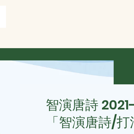
賞
打油詩共賞
More
智演唐詩 2021
「智演唐詩/打