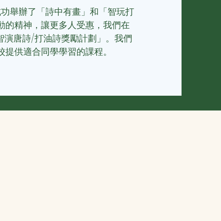
，成功舉辦了「詩中有畫」和「智玩打
動的精神，讓更多人受惠，我們
在
加「智演唐詩/打油詩獎勵計劃」。我們
校提供適合同學學習的課程。