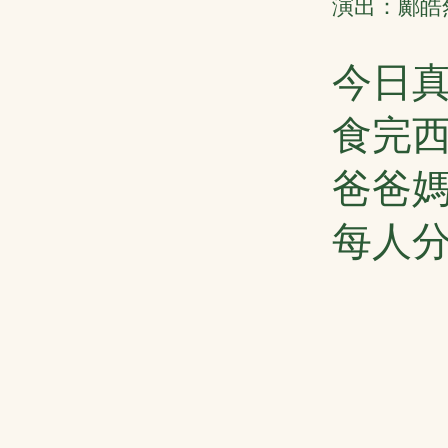
演出：鄺皓然
今日
食完
爸爸
每人