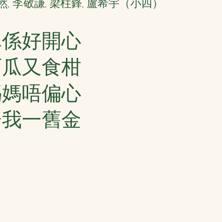
, 李敬謙, 梁柱鋒, 盧希宇（小四）
真係好開心
西瓜又食柑
媽媽唔偏心
分我一舊金