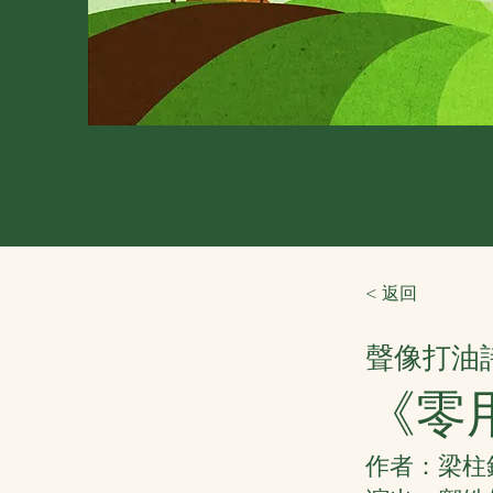
< 返回
聲像打油
《零
作者：梁柱鋒