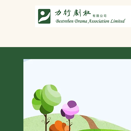
主頁
劇社介紹
智演唐詩
智唸唐詩樂融融
文章共