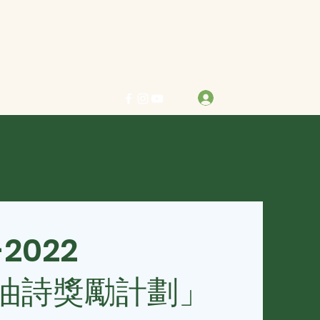
力求真善美 行樂在其中
登入
info@bestreben.org.hk
-2022
油詩獎勵計劃」