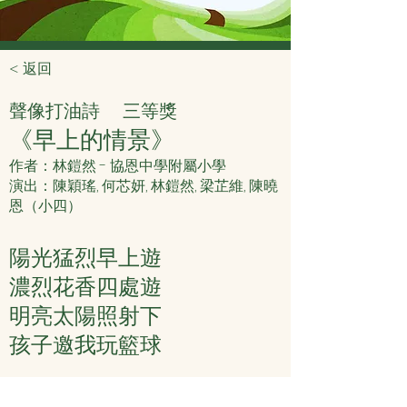
< 返回
聲像打油詩
三等獎
《早上的情景》
作者：林鎧然 - 協恩中學附屬小學
演出：陳穎瑤, 何芯妍, 林鎧然, 梁芷維, 陳曉
恩（小四）
陽光猛烈早上遊
濃烈花香四處遊
明亮太陽照射下
孩子邀我玩籃球