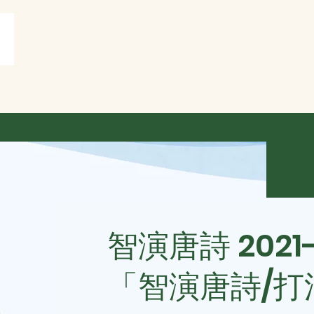
賞
打油詩共賞
More
智演唐詩 2021
「智演唐詩/打