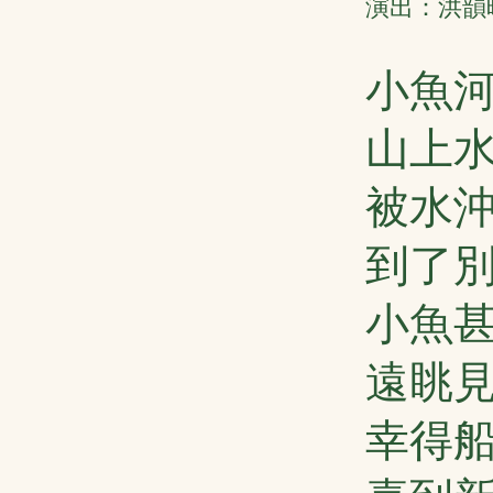
演出：洪韻晴
小魚
山上
被水
到了
小魚
遠眺
幸得