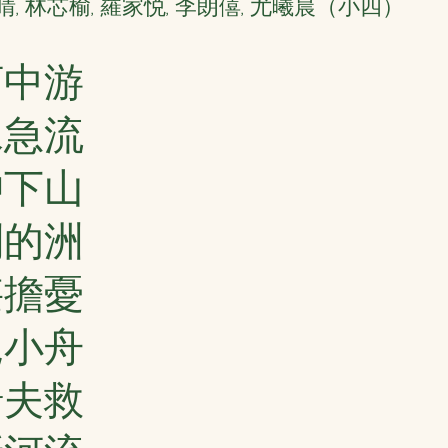
, 林芯榆, 羅家悦, 李朗僖, 尤曦晨（小四）
河中游
水急流
沖下山
別的洲
甚擔憂
見小舟
船夫救