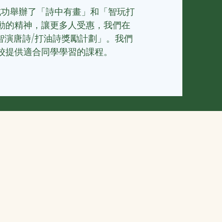
，成功舉辦了「詩中有畫」和「智玩打
動的精神，讓更多人受惠，我們
在
加「智演唐詩/打油詩獎勵計劃」。我們
校提供適合同學學習的課程。