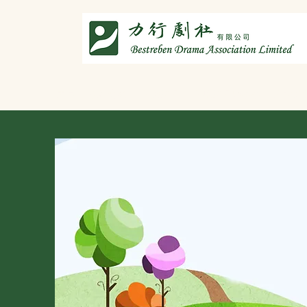
主頁
劇社介紹
智演唐詩
智唸唐詩樂融融
文章共