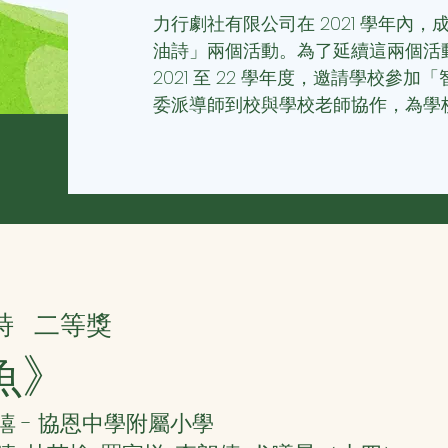
力行劇社有限公司在 2021 學年內
油詩」兩個活動。為了延續這兩個活
2021 至 22 學年度，邀請學校參
委派導師到校與學校老師協作，為學
詩
二等獎
魚》
僖 - 協恩中學附屬小學