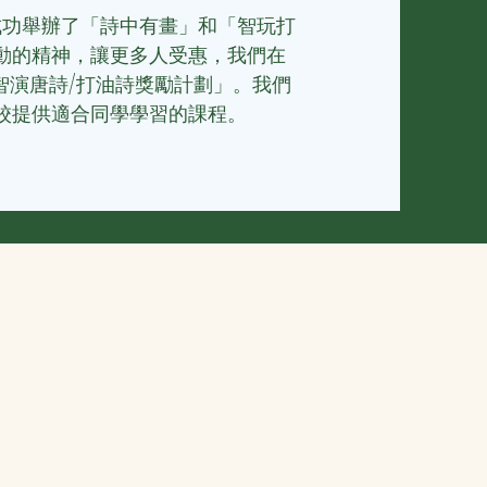
，成功舉辦了「詩中有畫」和「智玩打
動的精神，讓更多人受惠，我們
在
加「智演唐詩/打油詩獎勵計劃」。我們
校提供適合同學學習的課程。