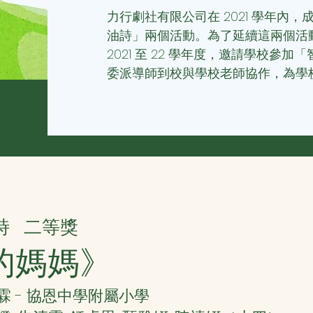
力行劇社有限公司在 2021 學年內
油詩」兩個活動。為了延續這兩個活
2021 至 22 學年度，邀請學校參
委派導師到校與學校老師協作，為學
詩
二等獎
的媽媽》
霖 - 協恩中學附屬小學