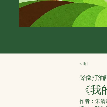
< 返回
聲像打油
《我
作者：朱清