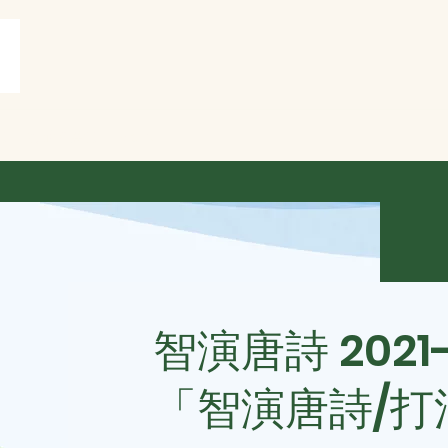
賞
打油詩共賞
More
智演唐詩 2021
「智演唐詩/打