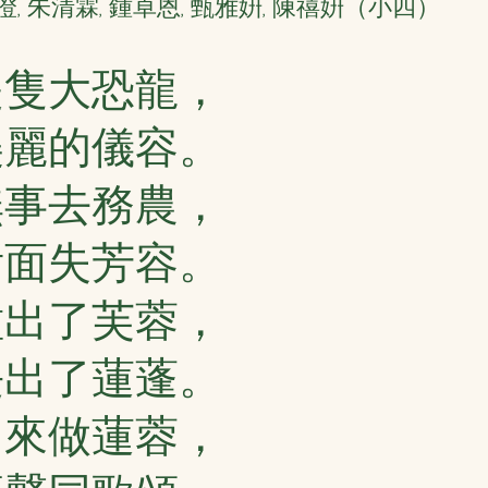
, 朱清霖, 鍾卓恩, 甄雅姸, 陳禧姸（小四）
是隻大恐龍，
美麗的儀容。
無事去務農，
垢面失芳容。
種出了芙蓉，
長出了蓮蓬。
用來做蓮蓉，