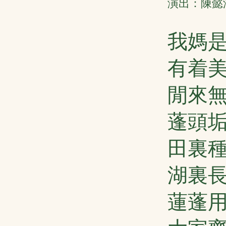
演出：陳懿澄
我媽
有着
閒來
蓬頭
田裏
湖裏
蓮蓬