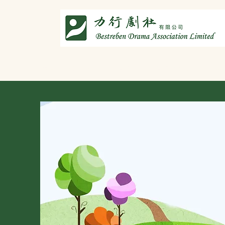
主頁
劇社介紹
智演唐詩
智唸唐詩樂融融
文章共