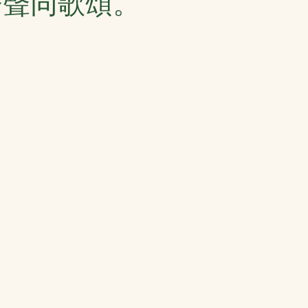
齊聲同歌頌。