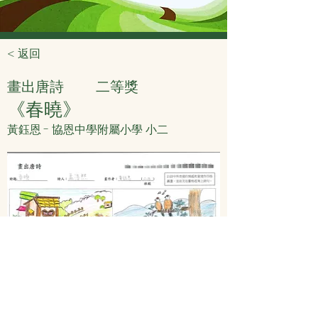
< 返回
畫出唐詩
二等獎
《春曉》
黃鈺恩 - 協恩中學附屬小學 小二