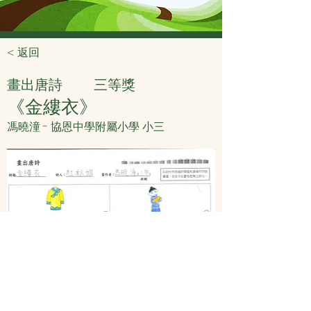
< 返回
畫出唐詩
三等獎
《金縷衣》
馮曉潼 - 協恩中學附屬小學 小三