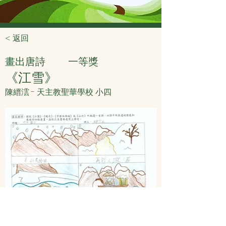
< 返回
畫出唐詩
一等獎
《江雪》
陳縉澐 - 天主教聖華學校 小四