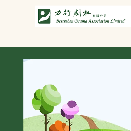
主頁
劇社介紹
智演唐詩
智唸唐詩樂融融
文章共