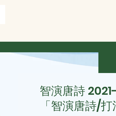
賞
打油詩共賞
More
智演唐詩 2021
「智演唐詩/打