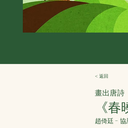
< 返回
畫出唐詩
《春
趙倚廷 - 