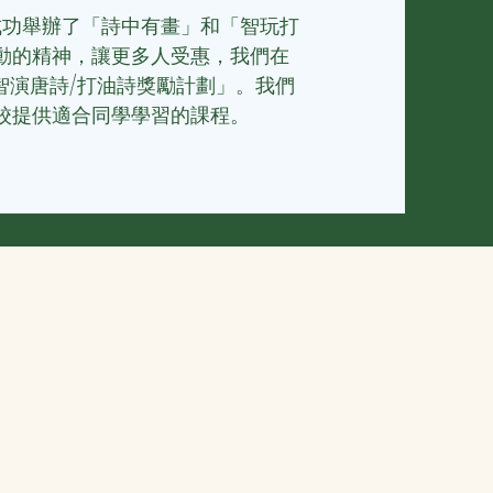
，成功舉辦了「詩中有畫」和「智玩打
動的精神，讓更多人受惠，我們
在
加「智演唐詩/打油詩獎勵計劃」。我們
校提供適合同學學習的課程。