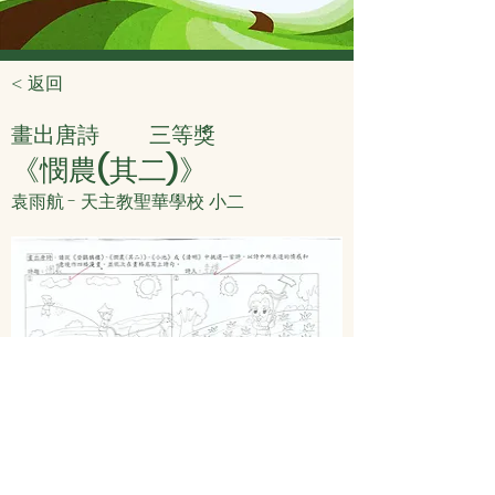
< 返回
畫出唐詩
三等獎
《憫農(其二)》
袁雨航 - 天主教聖華學校 小二