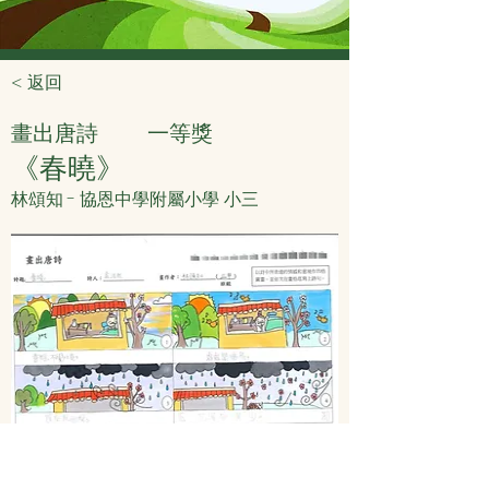
< 返回
畫出唐詩
一等獎
《春曉》
林頌知 - 協恩中學附屬小學 小三