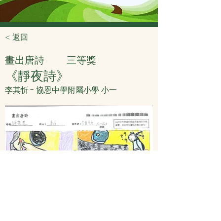
< 返回
畫出唐詩
三等獎
《靜夜詩》
李其忻 - 協恩中學附屬小學 小一