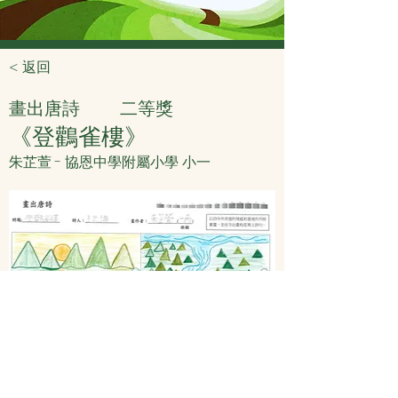
< 返回
畫出唐詩
二等獎
《登鸛雀樓》
朱芷萱 - 協恩中學附屬小學 小一