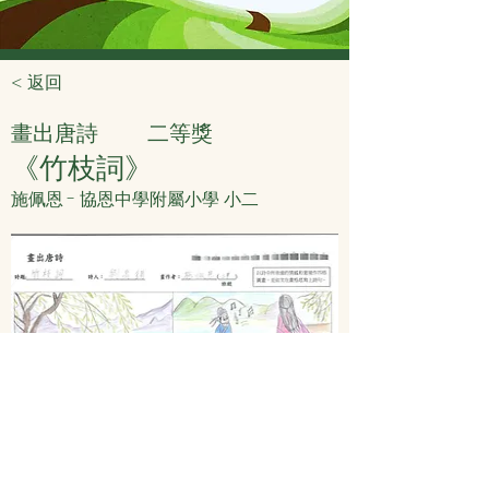
< 返回
畫出唐詩
二等獎
《竹枝詞》
施佩恩 - 協恩中學附屬小學 小二