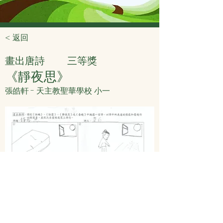
< 返回
畫出唐詩
三等獎
《靜夜思》
張皓軒 - 天主教聖華學校 小一