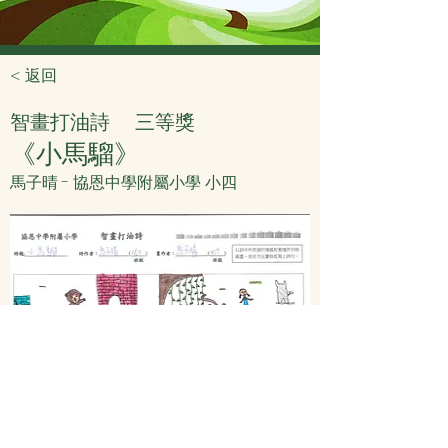
< 返回
智畫打油詩
三等獎
《小馬騮》
馬子晴 - 協恩中學附屬小學 小四