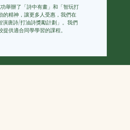
，成功舉辦了「詩中有畫」和「智玩打
動的精神，讓更多人受惠，我們
在
加「智演唐詩/打油詩獎勵計劃」。我們
校提供適合同學學習的課程。