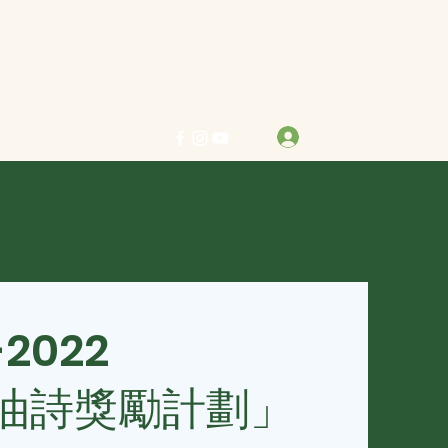
力求真善美 行樂在其中
登入
info@bestreben.org.hk
-2022
油詩獎勵計劃」