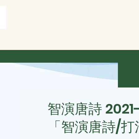
賞
打油詩共賞
More
智演唐詩 2021
「智演唐詩/打