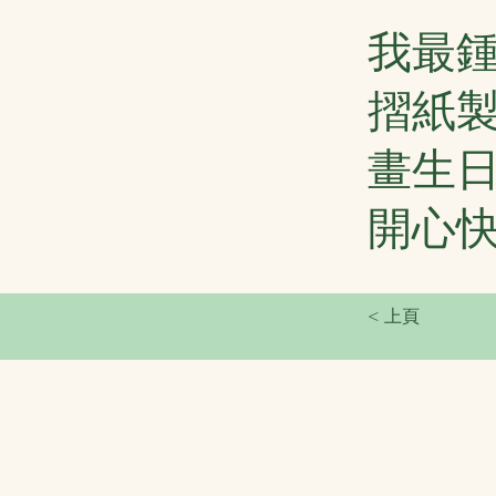
我最
摺紙
畫生
開心
< 上頁