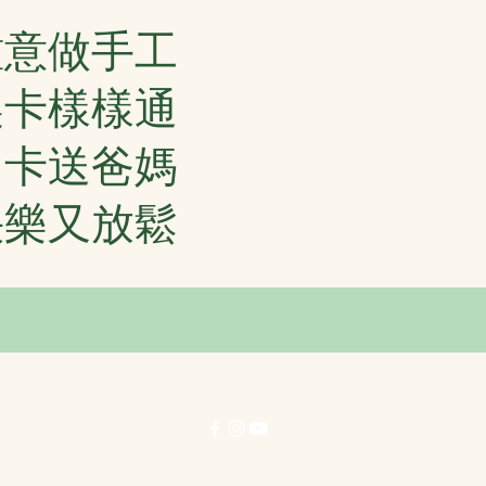
鍾意做手工
製卡樣樣通
日卡送爸媽
快樂又放鬆