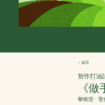
< 返回
智作打油
《做
黎曉澄 - 