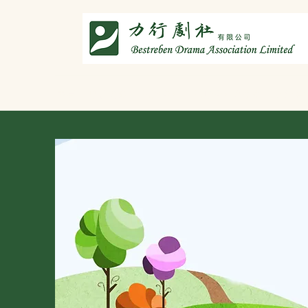
主頁
劇社介紹
智演唐詩
智唸唐詩樂融融
文章共