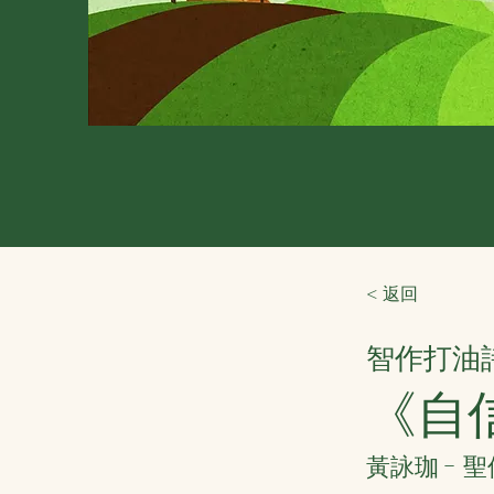
< 返回
智作打油
《自
黃詠珈 - 