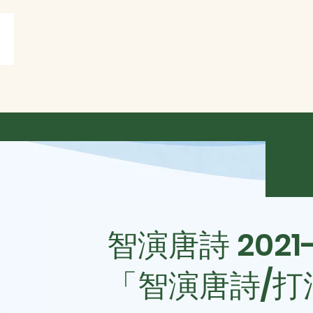
賞
打油詩共賞
More
智演唐詩 2021
「智演唐詩/打