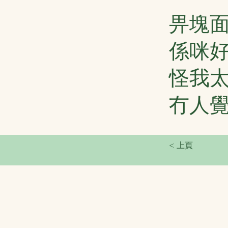
畀塊
係咪
怪我
冇人
< 上頁