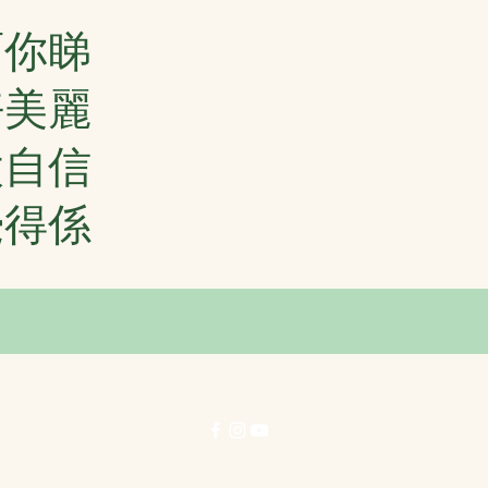
面你睇
好美麗
太自信
覺得係