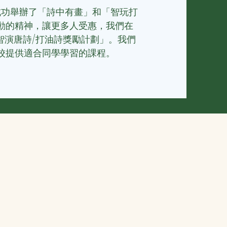
，成功舉辦了「詩中有畫」和「智玩打
動的精神，讓更多人受惠，我們
在
加「智演唐詩/打油詩獎勵計劃」。我們
校提供適合同學學習的課程。