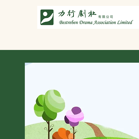
主頁
劇社介紹
智演唐詩
智唸唐詩樂融融
文章共