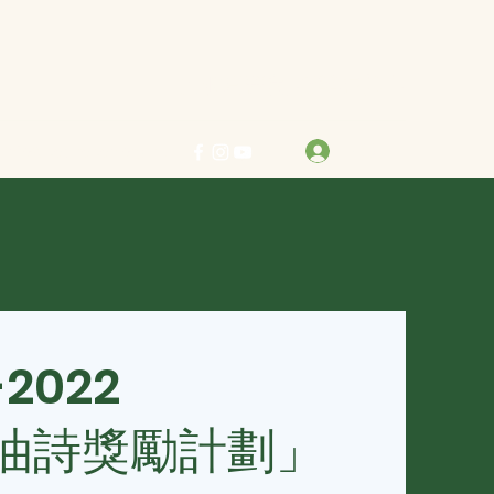
力求真善美 行樂在其中
登入
info@bestreben.org.hk
-2022
油詩獎勵計劃」