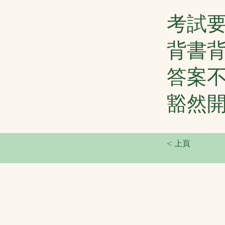
考試
背書
答案
豁然
< 上頁