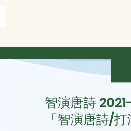
賞
打油詩共賞
More
智演唐詩 2021
「智演唐詩/打