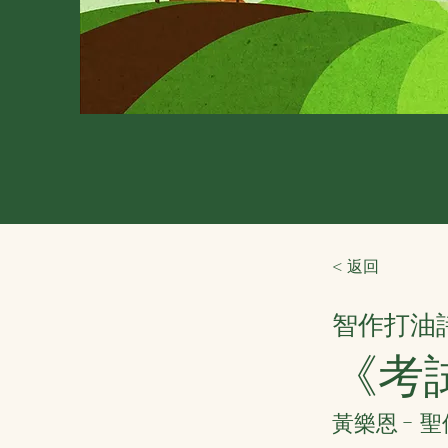
< 返回
智作打油
《考
黃樂恩 - 