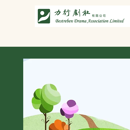
主頁
劇社介紹
智演唐詩
智唸唐詩樂融融
文章共