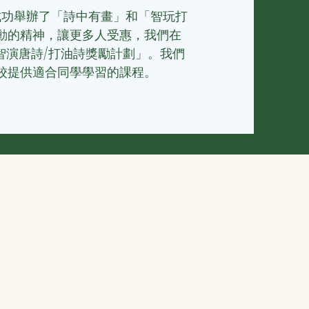
，成功舉辦了「詩中有畫」和「智玩打
動的精神，讓更多人受惠，我們
在
加「智演唐詩/打油詩獎勵計劃」。我們
校提供適合同學學習的課程。