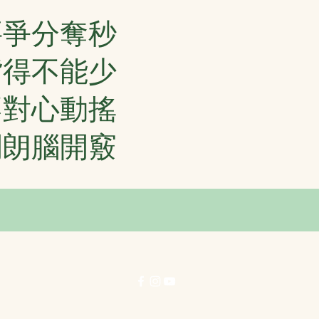
要爭分奪秒
背得不能少
不對心動搖
開朗腦開竅