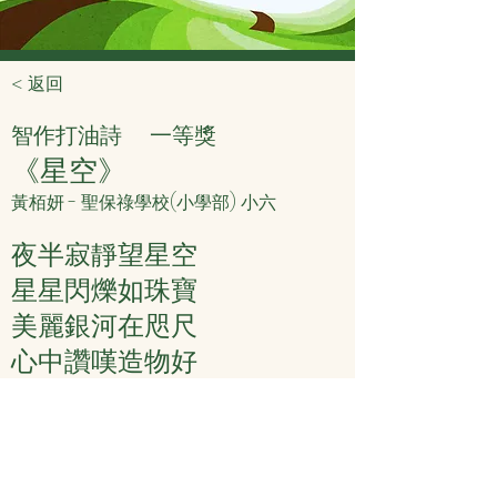
< 返回
智作打油詩
一等獎
《星空》
黃栢妍 - 聖保祿學校(小學部) 小六
夜半寂靜望星空
星星閃爍如珠寶
美麗銀河在咫尺
心中讚嘆造物好
余兆權先生評語：
寧靜致遠天地寬
驚嘆造物不一般
星河閃閃心胸廣