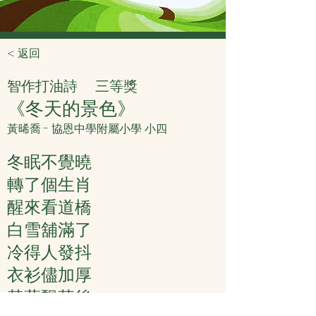
< 返回
智作打油詩
三等獎
《冬天的景色》
黃晞喬 - 協恩中學附屬小學 小四
冬眠不覺曉
轉了個生肖
醒來看道橋
白雪舖滿了
冷得人發抖
衣衫儘加厚
黃葉飄落後