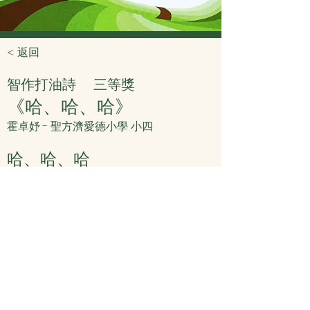
< 返回
智作打油詩
三等獎
《哈、哈、哈》
霍卓妤 - 聖方濟愛德小學 小四
哈、哈、哈
我鍾意食蝦
不過好貴啊
不如食蟹啦
< 上頁
下頁 >