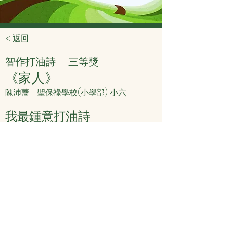
< 返回
智作打油詩
三等獎
《家人》
陳沛蕎 - 聖保祿學校(小學部) 小六
我最鍾意打油詩
爸爸喜歡玩投資
媽媽最愛是煲劇
我們愛吃三文治
< 上頁
下頁 >