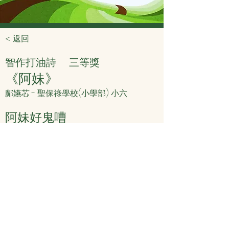
< 返回
智作打油詩
三等獎
《阿妹》
鄺嬿芯 - 聖保祿學校(小學部) 小六
阿妹好鬼嘈
脾氣又暴躁
唔肯做運動
小心長唔高
< 上頁
下頁 >