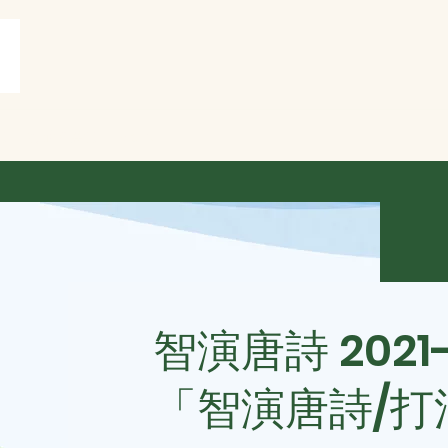
賞
打油詩共賞
More
智演唐詩 2021
「智演唐詩/打