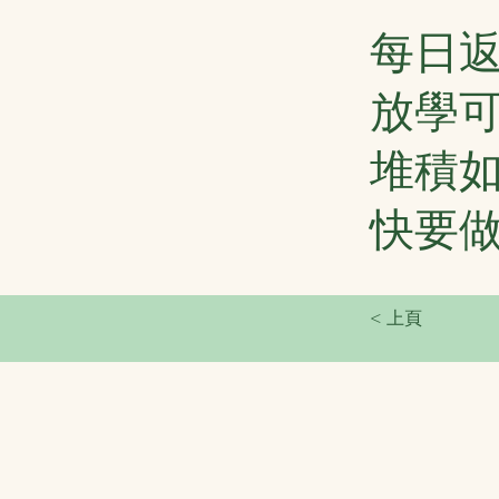
每日
放學
堆積
快要
< 上頁