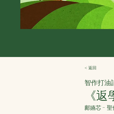
< 返回
智作打油
《返
鄺嬿芯 - 