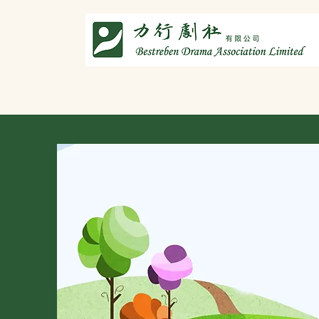
主頁
劇社介紹
智演唐詩
智唸唐詩樂融融
文章共