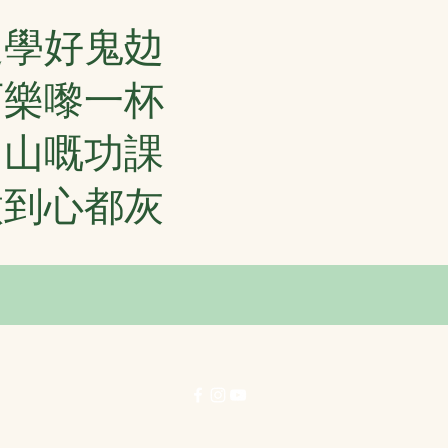
返學好鬼攰
可樂嚟一杯
如山嘅功課
做到心都灰