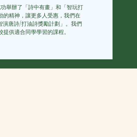
，成功舉辦了「詩中有畫」和「智玩打
動的精神，讓更多人受惠，我們
在
加「智演唐詩/打油詩獎勵計劃」。我們
校提供適合同學學習的課程。