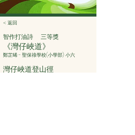
< 返回
智作打油詩
三等獎
《灣仔峽道》
鄭芷晞 - 聖保祿學校(小學部) 小六
灣仔峽道登山徑
四時風景變萬千
沿途古樹高且勁
石橋拱門見景遷
< 上頁
下頁 >