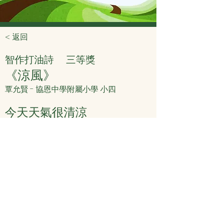
< 返回
智作打油詩
三等獎
《涼風》
覃允賢 - 協恩中學附屬小學 小四
今天天氣很清涼
我慢慢地走近窗
花香隨風慢飄揚
清晰頭腦助思想
< 上頁
下頁 >