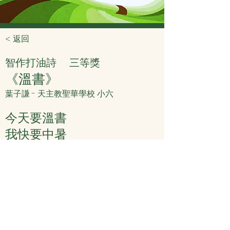
< 返回
智作打油詩
三等獎
《溫書》
葉子謙 - 天主教聖華學校 小六
今天要溫書
我快要中暑
看到一棵樹
樹下身心舒
創作意念：溫書的情景。
< 上頁
下頁 >