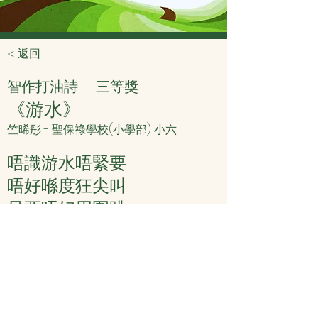
< 返回
智作打油詩
三等獎
《游水》
竺晞彤 - 聖保祿學校(小學部) 小六
唔識游水唔緊要
唔好喺度狂尖叫
只要唔好周圍跳
放鬆身體好重要
記住要保持微笑
學識自然冇人笑
< 上頁
下頁 >