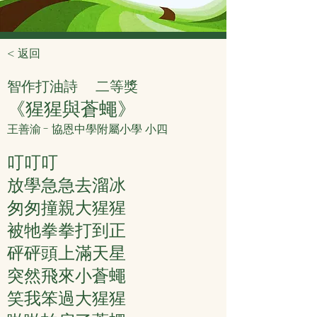
< 返回
智作打油詩
二等獎
《猩猩與蒼蠅》
王善渝 - 協恩中學附屬小學 小四
叮叮叮
放學急急去溜冰
匆匆撞親大猩猩
被牠拳拳打到正
砰砰頭上滿天星
突然飛來小蒼蠅
笑我笨過大猩猩