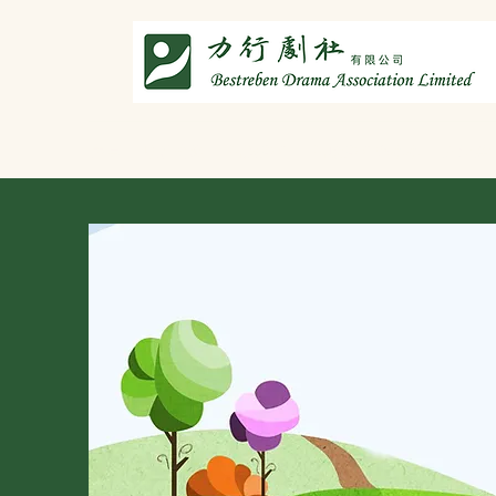
主頁
劇社介紹
智演唐詩
智唸唐詩樂融融
文章共