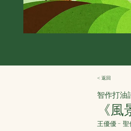
< 返回
智作打油
《風
王優優 - 