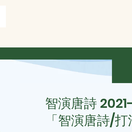
賞
打油詩共賞
More
智演唐詩 2021
「智演唐詩/打