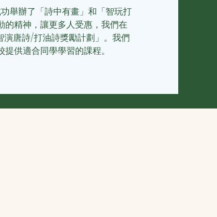
，成功舉辦了「詩中有畫」和「智玩打
動的精神，讓更多人受惠，我們
在
加「智演唐詩/打油詩獎勵計劃」。我們
校提供適合同學學習的課程。