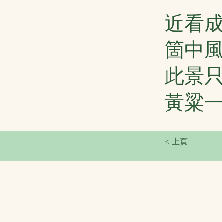
近看
箇中
此景
黃粱
< 上頁