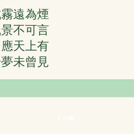
成霧遠為煙
風景不可言
只應天上有
一夢未曾見