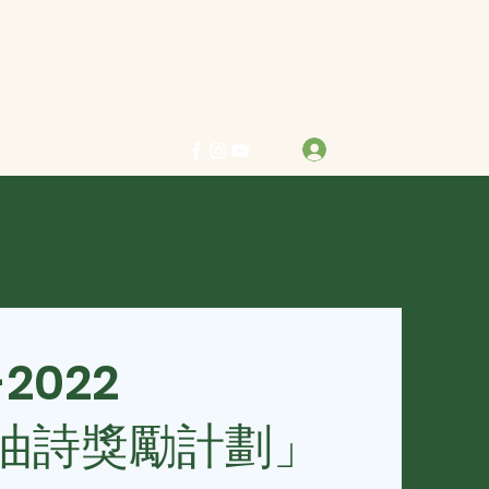
力求真善美 行樂在其中
登入
info@bestreben.org.hk
-2022
油詩獎勵計劃」