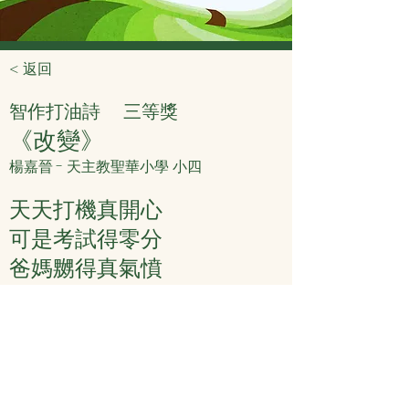
< 返回
智作打油詩
三等獎
《改變》
楊嘉晉 - 天主教聖華小學 小四
天天打機真開心
可是考試得零分
爸媽嬲得真氣憤
獎品獎狀無我份
決定學習努力奮
創作意念：一個愛玩遊戲的學生的成長故
事。