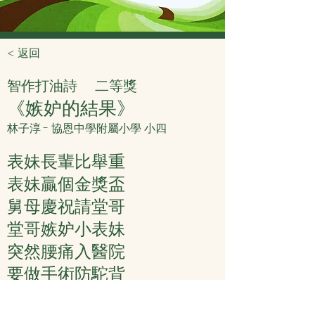
< 返回
智作打油詩
二等獎
《嫉妒的結果》
林子淳 - 協恩中學附屬小學 小四
表妹長輩比舉重
表妹贏個金獎盃
舅母慶祝請堂哥
堂哥嫉妒小表妹
突然腰痛入醫院
要做手術防駝背
因他逞強不小心