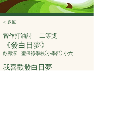
< 返回
智作打油詩
二等獎
《發白日夢》
彭顯淳 - 聖保祿學校(小學部) 小六
我喜歡發白日夢
天天發呆像碌木
整天不會周身郁
永遠不會拿書讀
< 上頁
下頁 >