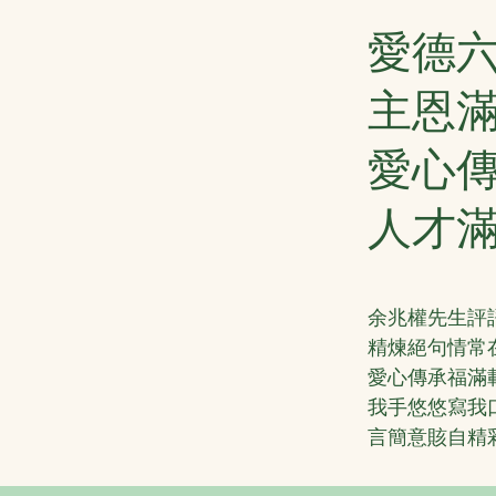
愛德
主恩
愛心
人才
余兆權先生評
精煉絕句情常
愛心傳承福滿
我手悠悠寫我
言簡意賅自精