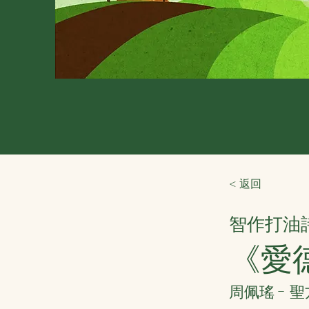
< 返回
智作打油
《愛
周佩瑤 - 