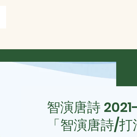
賞
打油詩共賞
More
智演唐詩 2021
「智演唐詩/打