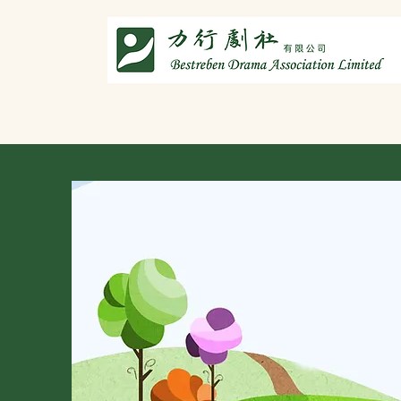
主頁
劇社介紹
智演唐詩
智唸唐詩樂融融
文章共