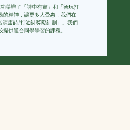
，成功舉辦了「詩中有畫」和「智玩打
動的精神，讓更多人受惠，我們
在
加「智演唐詩/打油詩獎勵計劃」。我們
校提供適合同學學習的課程。