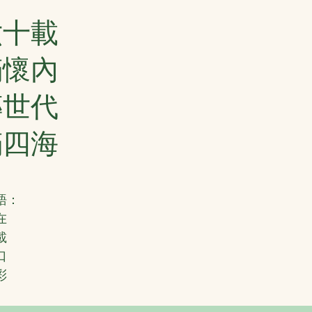
六十載
滿懷內
傳世代
滿四海
語：
在
載
口
彩