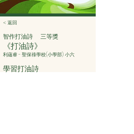
< 返回
智作打油詩
三等獎
《打油詩》
利蘊睿 - 聖保祿學校(小學部) 小六
學習打油詩
唔使好多字
內容容易諗
作詩好得意
< 上頁
下頁 >