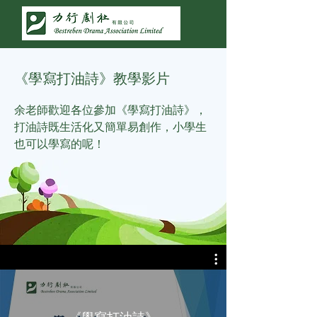
《學寫打油詩》教學影片
余老師歡迎各位參加《學寫打油詩》，
打油詩既生活化又簡單易創作，小學生
也可以學寫的呢！