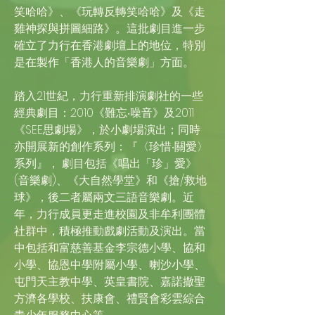
笑哈哈》、《玩轉反轉笑哈哈》及《走
雞神探與拼圖細路》。這批劇目進一步
確立了力行在香港劇壇上的地位，特別
是在製作「香港人的音樂劇」方面。
踏入21世紀，力行重新排演劇社的一些
經典劇目：2010《難忘‧噪音》及2011
《SEE思劇場》，於小劇場演出；同時
亦開展新的創作系列：『〈珍惜‧關愛〉
系列』， 劇目包括《唱出「珍」愛》
(音樂劇)、《大自然學堂》和《搶/救地
球》，後二者屬兩文三語音樂劇。近
年，力行成員更走進校園及非牟利團體
社群中，積極推動戲劇活動及演出。當
中包括和富慈善基金李宗德小學、協和
小學、協恩中學附屬小學、喇沙小學、
屯門天主教中學、英皇書院、嘉諾撒聖
方濟各學校、扶康會、禮賢會彩雲綜合