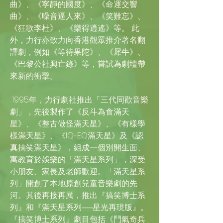
曲》、《寧靜的國度》、《命運交響
曲》、《噪音逼人來》、《笑難忘》、
《狂歌李杜》、《樂得逍遙》等。 此
外，力行亦致力向香港觀眾推介著名翻
譯劇，例如《等待果陀》、《犀牛》、
《巴黎公社興亡錄》等，嘗試為劇壇帶
來新的衝擊。
1995年，力行劇社推出「三代同歡音樂
劇」，先後製作了《反斗為食滿天
星》、《整古做怪滿天星》、《有樣學
樣滿天星》、《IQ-EQ滿天星》及《認
真搞笑滿天星》，組成一個別開生面、
寓教育於娛樂的「滿天星系列」，深受
小朋友、家長及老師歡迎。「滿天星系
列」開創了本地原創兒童音樂劇的先
河。其後再接再厲，推出『搞笑博士系
列』和『滿天星系列──星光再現版』。
『搞笑博士系列』劇目包括《鬥氣奇兵