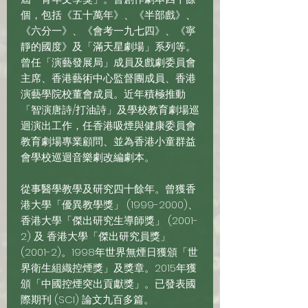
個，包括《五十萬年》、《半部戲》、
《六分一》、《會考一九七四》、《寧
靜的國度》及「滿天星劇場」系列等。
曾任「演藝發展局」成員及戲劇委員會
主席、香港藝術中心監督團成員、香港
演藝學院校董會成員。近年積極推動
「智演唐詩/打油詩」及學校教育劇場巡
迴演出工作，任香港吸煙與健康委員會
教育劇場專業顧問、並為香港小童群益
會學校巡迴音樂劇改編劇本。
從事醫學教學及研究四十餘年。曾獲香
港大學「優異教學獎」
(1999-2000)
、
香港大學「傑出研究生導師獎」 (2001-
2) 及 香港大學「傑出研究員獎」
(2001-2)。1998年世界無煙日獲頒「世
界衛生組織控煙獎」及獎章。2015年獲
頒「中國控煙突出貢獻獎」。已發表國
際期刊 (SCI) 論文九百多篇。