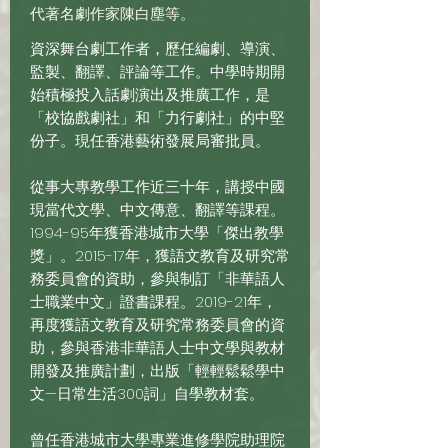
代著名劇作家陳白塵等。
資深舞台劇工作者，歷任編劇、導演、
監製、翻譯、評論等工作。中學時期開
始積極投入話劇演出及推廣工作，是
「校協戲劇社」和「力行劇社」的中堅
份子。現任香港藝術發展局審批員。
從事大專教學工作近三十年，講授中國
現當代文學、中文傳意、翻譯等課程。
1994-95年獲香港城市大學「傑出教學
獎」。2015-17年，獲語文教育及研究常
務委員會的資助，參與制訂「非華語人
士職業中文」證書課程。2019-21年，
再度獲語文教育及研究常務委員會的資
助，參與香港非華語人士中文學與教材
開發及推廣計劃，出版「輕輕鬆鬆學中
文—日常生活300詞」自學教材套。
曾任香港城市大學專業進修學院助理院