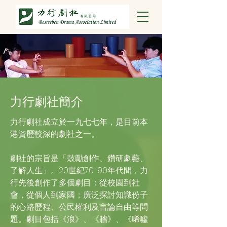
力行劇社簡介
力行劇社成立於一九七七年，是目前本
港資歷較深的劇社之一。
劇社的宗旨是「鼓勵創作、鑽研劇藝、
了解人生」。20世紀70-90年代間，力
行先後創作了多個劇目：從校園到社
會，從個人到家國；廣泛探討知識份子
的心路歷程、公民權利及言論自由等問
題。劇目包括《浪》、《牆》、《唏噓