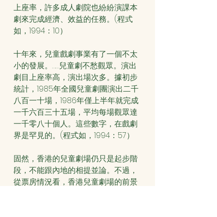
上座率，許多成人劇院也紛紛演課本
劇來完成經濟、效益的任務。(程式
如，1994：10）
十年來，兒童戲劇事業有了一個不太
小的發展。……兒童劇不愁觀眾。演出
劇目上座率高，演出場次多。據初步
統計，1985年全國兒童劇團演出二千
八百一十場，1986年僅上半年就完成
一千六百三十五場，平均每場觀眾達
一千零八十個人。這些數字，在戲劇
界是罕見的。(程式如，1994：57）
固然，香港的兒童劇場仍只是起步階
段，不能跟內地的相提並論。不過，
從票房情況看，香港兒童劇場的前景
是教人樂觀的。以劇場組合為例，他
們的觀眾「由最初的2、3千觀眾，到
前年重演《弊傢伙！巫婆靚靚唔見