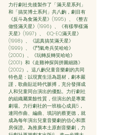
力行劇社先後製作了「滿天星系列」
和「搞笑博士系列」共八齣，劇目有
《反斗為食滿天星》(1995）、《整古
做怪滿天星》(1996）、《有樣學樣滿
天星》(1997）、《IQ-EQ滿天星》
(1998）、《認真搞笑滿天星》
(1999）、《鬥氣奇兵笑哈哈》
(2000）、《玩轉反轉笑哈哈》
(2001）和《走雞神探與拼圖細路》
(2002）。這八齣兒童音樂劇的共同
特色是：以現實生活為題材，劇本嚴
謹，歌曲貼近時代脈搏，充分發揮成
人和兒童同台演出的優點。力行劇社
的組織屬業餘性質，但演出的是專業
劇場。力行劇社的一班核心成員5，
連同作曲、編曲、填詞的蔡更德，就
成為每年演出兒童音樂劇的信心和票
房保證。為推廣本土原創音樂劇，力
行劇社更把劇本出版6，進一步擴大