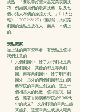
成熟，「要改善好些未盡完美表演技
巧，例如演員們的歌舞技藝，以及七
個小矮人布偶的操控方式。」(《大公
報》，2002-8-29）但顯然，大細路
劇團的焦點是放在人、面具、木偶上
的。
幾點觀察
從上述的簡單資料看，有幾點是值得
我們注意的：
六個劇團中，除了力行劇社是業
餘劇團外，其餘的都是專業劇
團。而專業劇團中，除了明日劇
團外，另外的四個劇團都是由演
藝學院的畢業生創立的。這是一
個相當大的比數，值得重視。固
然，隨著香港演藝學院於80年代
中的成立7，投身劇壇的畢業生越
來越多。這些畢業生或加入職業