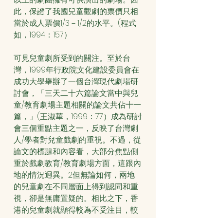
此，保證了我國兒童觀劇的票價只相
當於成人票價1/3－1/2的水平。(程式
如，1994：157）
可見兒童劇所受到的關注。至於台
灣，1999年行政院文化建設委員會在
成功大學舉辦了一個台灣現代劇場研
討會，「三天二十六篇論文當中與兒
童/教育劇場主題相關的論文共佔十一
篇，」(王淑華，1999：77）成為研討
會三個重點主題之一，反映了台灣劇
人/學者對兒童戲劇的重視。不過，從
論文的標題和內容看，大部分焦點側
重於戲劇教育/教育劇場方面，這跟內
地的情況迥異。2但無論如何，兩地
的兒童劇在不同層面上得到認同和重
視，卻是無庸置疑的。相比之下，香
港的兒童劇就顯得較為不受注目，較