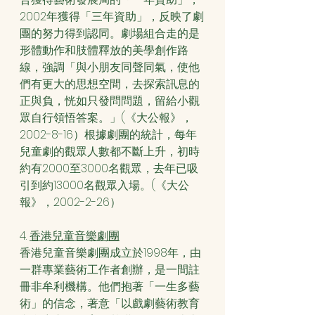
2002年獲得「三年資助」，反映了劇
團的努力得到認同。劇場組合走的是
形體動作和肢體釋放的美學創作路
線，強調「與小朋友同聲同氣，使他
們有更大的思想空間，去探索訊息的
正與負，恍如只發問問題，留給小觀
眾自行領悟答案。」(《大公報》，
2002-8-16）根據劇團的統計，每年
兒童劇的觀眾人數都不斷上升，初時
約有2000至3000名觀眾，去年已吸
引到約13000名觀眾入場。(《大公
報》，2002-2-26）
4. 
香港兒童音樂劇團
香港兒童音樂劇團成立於1998年，由
一群專業藝術工作者創辦，是一間註
冊非牟利機構。他們抱著「一生多藝
術」的信念，著意「以戲劇藝術教育