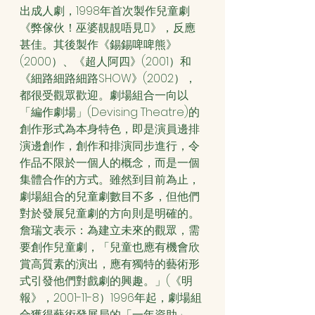
出成人劇，1998年首次製作兒童劇
《弊傢伙！巫婆靚靚唔見》，反應
甚佳。其後製作《錫錫啤啤熊》
(2000）、《超人阿四》(2001）和
《細路細路細路SHOW》(2002），
都很受觀眾歡迎。劇場組合一向以
「編作劇場」(Devising Theatre)的
創作形式為本身特色，即是演員邊排
演邊創作，創作和排演同步進行，令
作品不限於一個人的概念，而是一個
集體合作的方式。雖然到目前為止，
劇場組合的兒童劇數目不多，但他們
對於發展兒童劇的方向則是明確的。
詹瑞文表示：為建立未來的觀眾，需
要創作兒童劇，「兒童也應有機會欣
賞高質素的演出，應有獨特的藝術形
式引發他們對戲劇的興趣。」(《明
報》，2001-11-8）1996年起，劇場組
合獲得藝術發展局的「一年資助」，