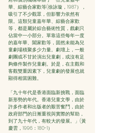
華、綜藝合家歡等(徐詠璇，1987），
吸引了不少觀眾，但影響力依然有
限。這類兒童嘉年華、綜藝合家歡
等，都是屬於綜合藝術性質，戲劇只
佔當中一小部分。單靠這些每年一度
的嘉年華、闔家歡等，固然未能為兒
童劇場積聚多少力量。劇壇上，一般
劇團或不甘於演出兒童劇，或沒有足
夠條件製作兒童劇。於是，在主觀和
客觀雙重因素下，兒童劇的發展也就
顯得相當困難。
「九十年代是香港面臨新挑戰，面臨
新形勢的年代。香港兒童文學，由於
許多作者和出版者的艱苦奮鬥，由於
政府部門的日漸重視與實際的幫助，
到了九十年代，有較大的發展。」(黃
慶雲，1996：180-1）