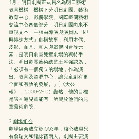
4月，明日劇團正式易名為明日藝術
教育機構，機構下分明日劇團、藝術
教育中心、戲偶學院、國際戲偶藝術
交流中心四個部分。明日劇團向來不
重視文本，主張由導演與演員以「即
興排練方式」創構故事；利用木偶、
皮影、面具、真人與戲偶同台等元
素，是明日劇團兒童劇場的獨特手
法。明日劇團藝術總監王添強認為，
「必須有一個獨立的場地，作為演
出、教育及資源中心，讓兒童劇有更
全面和有效的發展。」(《大公
報》， 2000-2-10）顯然，他的目標
是讓香港兒童能有一所屬於他們的兒
童藝術劇院。
3. 
劇場組合
劇場組合成立於1993年，核心成員只
有詹瑞文和甄詠蓓兩人。劇團主要演