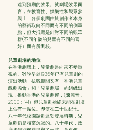
達到預期的效果。就劇場效果而
言，在教育性、娛樂性和觀眾參
與上，各個劇團由於創作者本身
的藝術取向不同而有不同的側重
點，但大抵還是針對不同的觀眾
群(不同年齡的兒童有不同的喜
好）而有所調校。
兒童劇場的地位
在香港劇壇上，兒童劇是向來不受重
視的。雖說早於1936年已有兒童劇的
演出活動，抗戰期間又有「香港兒童
戲劇協會」和「兒童劇場」的組織出
現，推動香港的兒童劇運，(陳麗音，
2000：141）但兒童劇始終未能在劇壇
上佔有一席位。即使在二十世紀七、
八十年代校園話劇蓬勃發展時期，兒
童劇仍是相當沉寂的。八十年代，政
府和個別機構舉辦了一些兒童嘉年