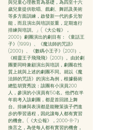
與兒童心理教育為基礎，為四至十六
歲兒童提供歌唱、戲劇、舞蹈及美術
等多方面訓練，啟發新一代的多元智
能，而且演出與培訓並重，定期進行
排練與培訓。」(《大公報》，
2000）劇團演出的劇目有：《童話王
子》(1999）、《魔法師的咒語》
(2000）、《數碼小王子》(2001）、
《精靈王子飛飛飛》(2001）。由於劇
團要同時兼顧演出與培訓，劇團在性
質上就與上述的劇團不同。就以《魔
法師的咒語》的演出為例，根據藝術
總監胡寶秀說：該團有小演員200
人，參演的小演員有50名。他們在半
年前考入該劇團，都是首回踏上舞
台。排練與表演都是能鞭策孩子們進
步的學習過程，因此讓每人都有實習
的機會。(《大公報》，2000-8-7）
換言之，為使每人都有實習的機會，