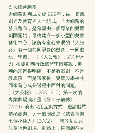
6. 
大細路劇團
大細路劇團成立於1999年，由一群戲
劇界及教育界人士組成。「大細路的
發展路向，是希望由一個專業的兒童
劇團開始，最終建立一個小型的兒童
藝術中心，讓所有童心未泯的『大細
路』有一個共同尋夢的機會，一同遊
玩、學習。」(《大公報》，2001-9-
6）根據劇團行政總監李惜英說，劇
團的宗旨很明確：不是教戲劇、不是
教表演，而是讓家長、兒童與學校共
同來關心成長過程中面對的問題。
(《大公報》，2001-9-6）第一次的
專業劇場演出是《牙ㄚ仔前傳》
(2001）演出採用互動方式，邀請觀眾
積極參與。另一個演出是《威表哥與
七個小矮人》(2002），屬於互動式
兒童唱遊劇場。劇藝上，這個劇不太