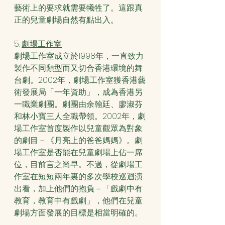
藝術上的要求就需要犧牲了。這跟真
正的兒童劇場自然有點出入。
5. 
劇場工作室
劇場工作室成立於1998年，一直致力
製作不同類型而又切合香港環境的舞
台劇。2002年，劇場工作室獲香港藝
術發展局「一年資助」，成為香港另
一職業劇團。劇團由余翰廷、廖淑芬
和林小寶三人全職帶領。2002年，劇
場工作室首度製作以兒童觀眾為對象
的劇目－《月亮上的爸爸媽媽》。劇
場工作室是否能在兒童劇場上佔一席
位，目前言之尚早。不過，從劇場工
作室在短短兩年裏的多次學校巡迴演
出看，加上他們的抱負－「戲劇中有
教育，教育中有戲劇」，他們在兒童
劇場方面發展的目標是相當明確的。