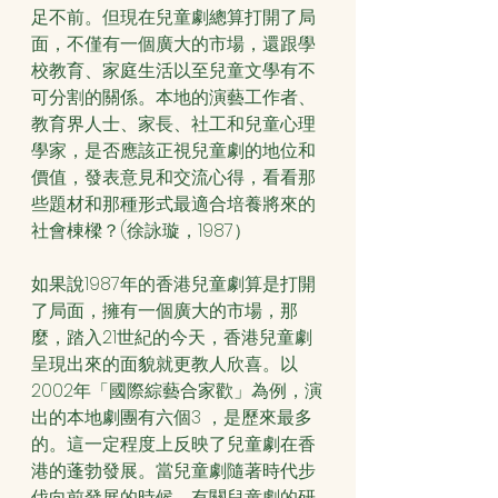
足不前。但現在兒童劇總算打開了局
面，不僅有一個廣大的市場，還跟學
校教育、家庭生活以至兒童文學有不
可分割的關係。本地的演藝工作者、
教育界人士、家長、社工和兒童心理
學家，是否應該正視兒童劇的地位和
價值，發表意見和交流心得，看看那
些題材和那種形式最適合培養將來的
社會棟樑？(徐詠璇，1987）
如果說1987年的香港兒童劇算是打開
了局面，擁有一個廣大的市場，那
麼，踏入21世紀的今天，香港兒童劇
呈現出來的面貌就更教人欣喜。以
2002年「國際綜藝合家歡」為例，演
出的本地劇團有六個3 ，是歷來最多
的。這一定程度上反映了兒童劇在香
港的蓬勃發展。當兒童劇隨著時代步
伐向前發展的時候，有關兒童劇的研