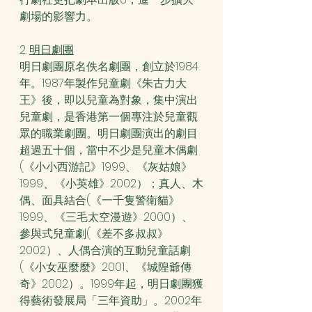
劇場的影響力。
2. 
明日劇團
明日劇團原名佚名劇團，創立於1984
年。1987年製作兒童劇《朱古力大
王》後，即以兒童為對象，集中演出
兒童劇，是香港第一個專注於兒童觀
眾的職業劇團。明日劇團演出的劇目
超過五十個，當中不少是兒童木偶劇
(《小小西游記》1999、《灰姑娘》
1999、《小英雄》2002）；真人、木
偶、面具結合(《一千隻警衛貓》
1999、《三毛太空漫遊》2000）、
參與式兒童劇(《差不多叔叔》
2002）、人偶合演的互動兒童話劇
(《小女巫麼麼》2001、《城隍爺傳
奇》2002）。1999年起，明日劇團獲
得藝術發展局「三年資助」。2002年