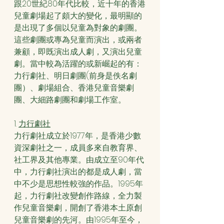
跟20世紀80年代比較，近十年的香港
兒童劇場起了頗大的變化，最明顯的
是出現了多個以兒童為對象的劇團。
這些劇團或專為兒童而演出，或兩者
兼顧，即既演出成人劇，又演出兒童
劇。當中較為活躍的或新崛起的有：
力行劇社、明日劇團(前身是佚名劇
團）、劇場組合、香港兒童音樂劇
團、大細路劇團和劇場工作室。
1. 
力行劇社
力行劇社成立於1977年，是香港少數
資深劇社之一，成員多來自教育界、
社工界及其他專業。由成立至90年代
中，力行劇社演出的都是成人劇，當
中不少是思想性較強的作品。1995年
起，力行劇社改變創作路線，全力製
作兒童音樂劇，開創了香港本土原創
兒童音樂劇的先河。由1995年至今，