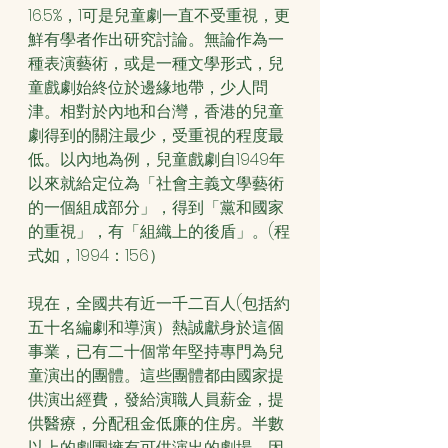
16.5%，1可是兒童劇一直不受重視，更
鮮有學者作出研究討論。無論作為一
種表演藝術，或是一種文學形式，兒
童戲劇始終位於邊緣地帶，少人問
津。相對於內地和台灣，香港的兒童
劇得到的關注最少，受重視的程度最
低。以內地為例，兒童戲劇自1949年
以來就給定位為「社會主義文學藝術
的一個組成部分」，得到「黨和國家
的重視」，有「組織上的後盾」。(程
式如，1994：156）
現在，全國共有近一千二百人(包括約
五十名編劇和導演）熱誠獻身於這個
事業，已有二十個常年堅持專門為兒
童演出的團體。這些團體都由國家提
供演出經費，發給演職人員薪金，提
供醫療，分配租金低廉的住房。半數
以上的劇團擁有可供演出的劇場。因